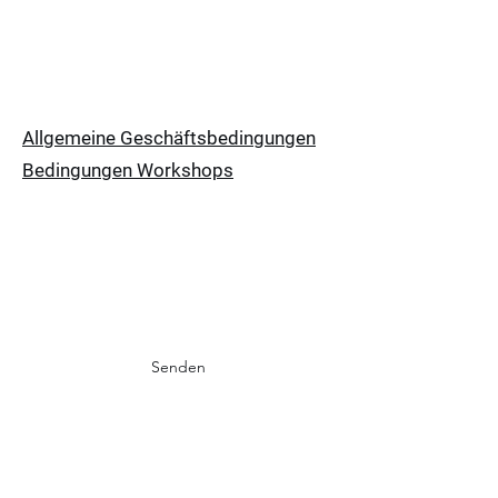
Allgemeine Geschäftsbedingungen
Bedingungen Workshops
Abonnement
Senden
Datenschu
tzerklärun
g